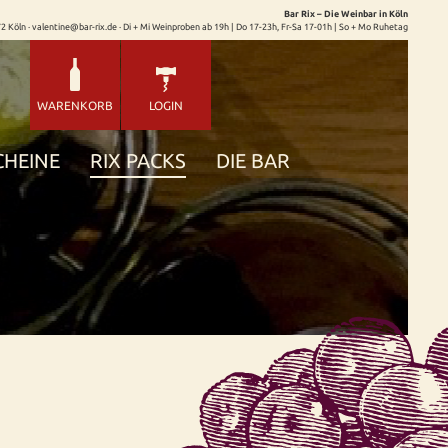
Bar Rix – Die Weinbar in Köln
72 Köln · valentine@bar-rix.de · Di + Mi Weinproben ab 19h | Do 17-23h, Fr-Sa 17-01h | So + Mo Ruhetag
WARENKORB
LOGIN
CHEINE
RIX PACKS
DIE BAR