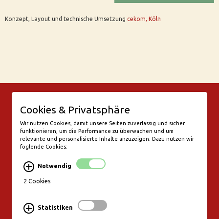
Konzept, Layout und technische Umsetzung
cekom, Köln
© Bar Rix – Die Weinbar in Köln
Cookies & Privatsphäre
Friesenwall 58
50672 Köln
Wir nutzen Cookies, damit unsere Seiten zuverlässig und sicher
funktionieren, um die Performance zu überwachen und um
valentine@bar-rix.de
relevante und personalisierte Inhalte anzuzeigen. Dazu nutzen wir
foglende Cookies:
Di + Mi Weinproben
Do 17:00-23:00
Notwendig
Fr - Sa 17:00 - 01:00
Mo, So Ruhetag
2 Cookies
Bezahlung & Versand
Statistiken
Stornierungsbedingungen