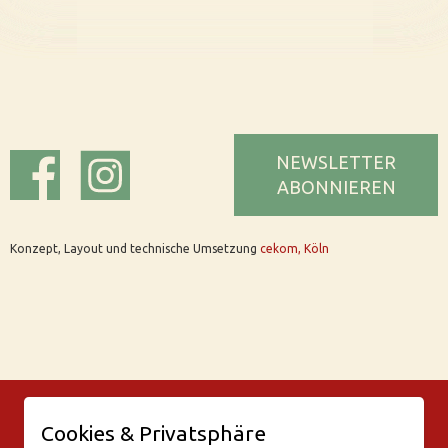
NEWSLETTER
ABONNIEREN
Konzept, Layout und technische Umsetzung
cekom, Köln
© Bar Rix – Die Weinbar in Köln
Cookies & Privatsphäre
Friesenwall 58