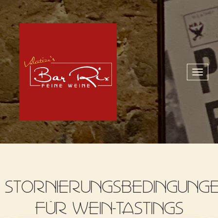
Toggl
naviga
STORNIERUNGSBEDINGUNG
FÜR WEIN-TASTINGS