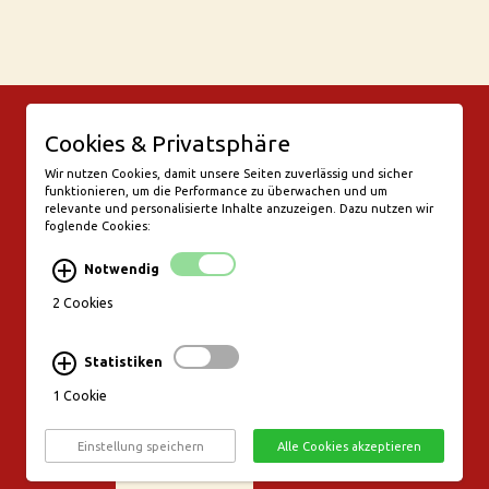
© Bar Rix – Die Weinbar in Köln
Cookies & Privatsphäre
Friesenwall 58
50672 Köln
Wir nutzen Cookies, damit unsere Seiten zuverlässig und sicher
funktionieren, um die Performance zu überwachen und um
valentine@bar-rix.de
relevante und personalisierte Inhalte anzuzeigen. Dazu nutzen wir
foglende Cookies:
Di + Mi Weinproben
Do 17:00-23:00
Notwendig
Fr - Sa 17:00 - 01:00
Mo, So Ruhetag
2 Cookies
Bezahlung & Versand
Statistiken
Stornierungsbedingungen
1 Cookie
Impressum
Datenschutz
Einstellung speichern
Alle Cookies akzeptieren
Widerruf erklären