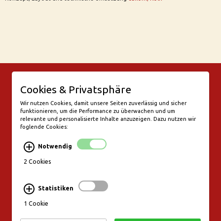
© Bar Rix – Die Weinbar in Köln
Cookies & Privatsphäre
Friesenwall 58
50672 Köln
Wir nutzen Cookies, damit unsere Seiten zuverlässig und sicher
funktionieren, um die Performance zu überwachen und um
valentine@bar-rix.de
relevante und personalisierte Inhalte anzuzeigen. Dazu nutzen wir
foglende Cookies:
Di + Mi Weinproben
Do 17:00-23:00
Notwendig
Fr - Sa 17:00 - 01:00
Mo, So Ruhetag
2 Cookies
Bezahlung & Versand
Statistiken
Stornierungsbedingungen
1 Cookie
Impressum