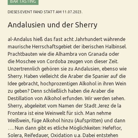
BAR TASTING
DIESES EVENT FAND STATT AM 11.07.2023.
Andalusien und der Sherry
al-Andalus hieß das fast acht Jahrhundert währende
maurische Herrschaftsgebiet der iberischen Halbinsel.
Prachtbauten wie die Alhambra von Granada oder
die Moschee von Cordoba zeugen von dieser Zeit.
Unzertrennlich gehören sie zu Andalusien, ebenso wie
Sherry. Haben vielleicht die Araber die Spanier auf die
Idee gebracht, hochprozentigen Alkohol in ihren Wein
zu geben? Denn schließlich haben die Araber die
Destillation von Alkohol erfunden. Wir werden sehen.
Sherry, abgeleitet vom Namen der Stadt Jerez de la
Frontera ist eine Weinwelt für sich. Man nehme
Weißwein, füge Alkohol hinzu (Aufspritten) und dann
…. Nun dann gibt es etliche Möglichkeiten: Hefeflor,
Solera, Reifedauer, Oxidation u.a. Dabei entstehen