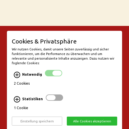
© Bar Rix – Die Weinbar in Köln
Cookies & Privatsphäre
Friesenwall 58
50672 Köln
Wir nutzen Cookies, damit unsere Seiten zuverlässig und sicher
funktionieren, um die Performance zu überwachen und um
valentine@bar-rix.de
relevante und personalisierte Inhalte anzuzeigen. Dazu nutzen wir
foglende Cookies:
Di + Mi Weinproben
Do 17:00-23:00
Notwendig
Fr - Sa 17:00 - 01:00
Mo, So Ruhetag
2 Cookies
Bezahlung & Versand
Statistiken
Stornierungsbedingungen
1 Cookie
Impressum
Datenschutz
Einstellung speichern
Alle Cookies akzeptieren