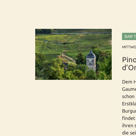
BAR 
MITTWOC
Pino
d’O
Dem Hi
Gaume
schon 
Erstkl
Burgun
findet
ihren 
die se