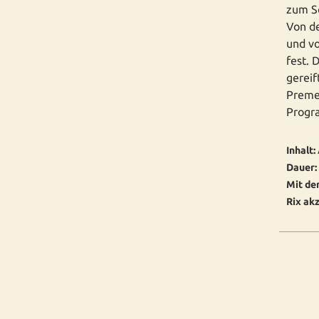
zum Sc
Von de
und vo
fest. 
gereif
Preme
Progr
Inhalt:
Dauer:
Mit de
Rix akz