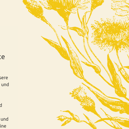
te
sere
 und
d
 und
ine