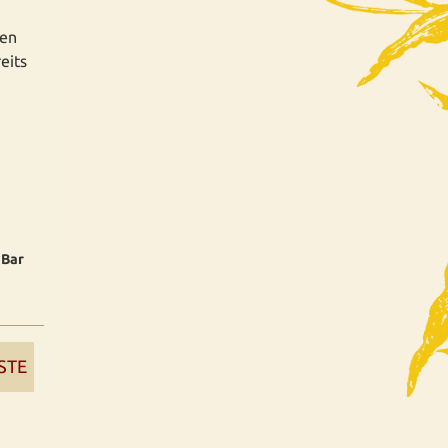
ten
eits
 Bar
STE