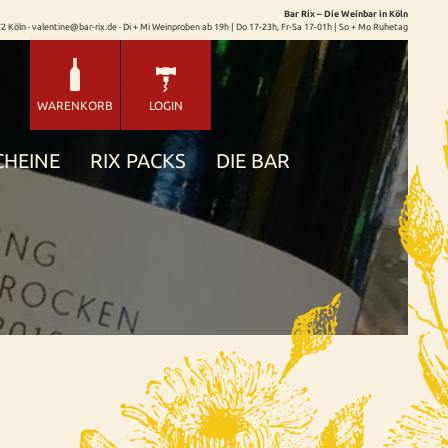
Bar Rix – Die Weinbar in Köln
72 Köln · valentine@bar-rix.de · Di + Mi Weinproben ab 19h | Do 17-23h, Fr-Sa 17-01h | So + Mo Ruhetag
WARENKORB
LOGIN
CHEINE
RIX PACKS
DIE BAR