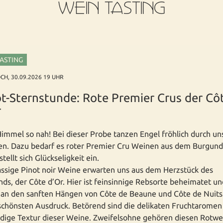
WEIN TASTING
TASTING
H, 30.09.2026 19 UHR
t-Sternstunde: Rote Premier Crus der Cô
r
mmel so nah! Bei dieser Probe tanzen Engel fröhlich durch un
n. Dazu bedarf es roter Premier Cru Weinen aus dem Burgund
stellt sich Glückseligkeit ein.
assige Pinot noir Weine erwarten uns aus dem Herzstück des
ds, der Côte d’Or. Hier ist feinsinnige Rebsorte beheimatet un
 an den sanften Hängen von Côte de Beaune und Côte de Nuits
schönsten Ausdruck. Betörend sind die delikaten Fruchtaromen
idige Textur dieser Weine. Zweifelsohne gehören diesen Rotwe