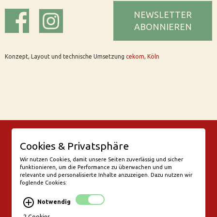
NEWSLETTER
ABONNIEREN
Konzept, Layout und technische Umsetzung
cekom, Köln
© Bar Rix – Die Weinbar in Köln
Cookies & Privatsphäre
Friesenwall 58
50672 Köln
Wir nutzen Cookies, damit unsere Seiten zuverlässig und sicher
funktionieren, um die Performance zu überwachen und um
valentine@bar-rix.de
relevante und personalisierte Inhalte anzuzeigen. Dazu nutzen wir
foglende Cookies:
Di + Mi Weinproben
Do 17:00-23:00
Notwendig
Fr - Sa 17:00 - 01:00
Mo, So Ruhetag
2 Cookies