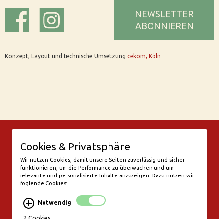
NEWSLETTER
ABONNIEREN
Konzept, Layout und technische Umsetzung
cekom, Köln
© Bar Rix – Die Weinbar in Köln
Cookies & Privatsphäre
Friesenwall 58
50672 Köln
Wir nutzen Cookies, damit unsere Seiten zuverlässig und sicher
funktionieren, um die Performance zu überwachen und um
valentine@bar-rix.de
relevante und personalisierte Inhalte anzuzeigen. Dazu nutzen wir
foglende Cookies:
Di + Mi Weinproben
Do 17:00-23:00
Notwendig
Fr - Sa 17:00 - 01:00
Mo, So Ruhetag
2 Cookies