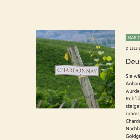
BAR 
DIESES 
Deu
Sie wä
Anbauf
wurde 
Rebflä
steige
ruhmr
Chardo
Nachba
Goldg