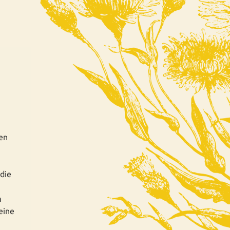
sen
 die
m
eine