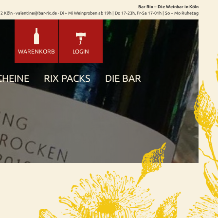
Bar Rix – Die Weinbar in Köln
72 Köln · valentine@bar-rix.de · Di + Mi Weinproben ab 19h | Do 17-23h, Fr-Sa 17-01h | So + Mo Ruhetag
WARENKORB
LOGIN
CHEINE
RIX PACKS
DIE BAR