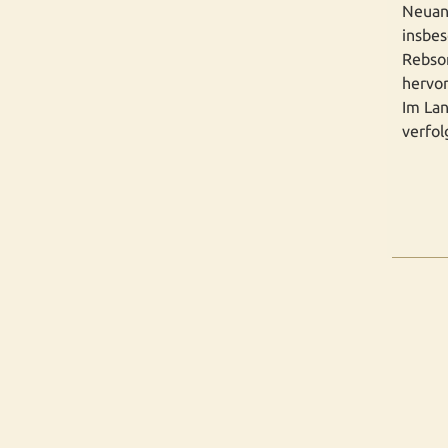
Neuan
insbes
Rebsor
hervo
Im Lan
verfo