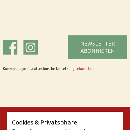
NEWSLETTER
ABONNIEREN
Konzept, Layout und technische Umsetzung
cekom, Köln
© Bar Rix – Die Weinbar in Köln
Cookies & Privatsphäre
Friesenwall 58