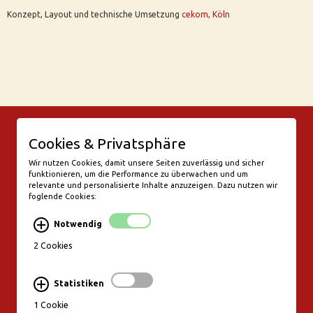
Konzept, Layout und technische Umsetzung
cekom, Köln
© Bar Rix – Die Weinbar in Köln
Cookies & Privatsphäre
Friesenwall 58
50672 Köln
Wir nutzen Cookies, damit unsere Seiten zuverlässig und sicher
funktionieren, um die Performance zu überwachen und um
valentine@bar-rix.de
relevante und personalisierte Inhalte anzuzeigen. Dazu nutzen wir
foglende Cookies:
Di + Mi Weinproben
Do 17:00-23:00
Notwendig
Fr - Sa 17:00 - 01:00
Mo, So Ruhetag
2 Cookies
Bezahlung & Versand
Statistiken
Stornierungsbedingungen
1 Cookie
Impressum