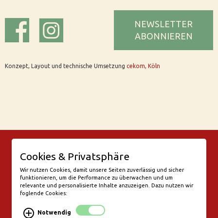
NEWSLETTER
ABONNIEREN
Konzept, Layout und technische Umsetzung
cekom, Köln
© Bar Rix – Die Weinbar in Köln
Cookies & Privatsphäre
Friesenwall 58
50672 Köln
Wir nutzen Cookies, damit unsere Seiten zuverlässig und sicher
funktionieren, um die Performance zu überwachen und um
valentine@bar-rix.de
relevante und personalisierte Inhalte anzuzeigen. Dazu nutzen wir
foglende Cookies:
Di + Mi Weinproben
Do 17:00-23:00
Notwendig
Fr - Sa 17:00 - 01:00