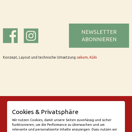
NEWSLETTER
ABONNIEREN
Konzept, Layout und technische Umsetzung
cekom, Köln
© Bar Rix – Die Weinbar in Köln
Cookies & Privatsphäre
Friesenwall 58
50672 Köln
Wir nutzen Cookies, damit unsere Seiten zuverlässig und sicher
funktionieren, um die Performance zu überwachen und um
valentine@bar-rix.de
relevante und personalisierte Inhalte anzuzeigen. Dazu nutzen wir