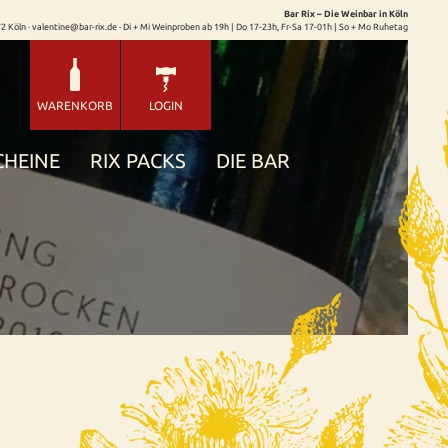
Bar Rix – Die Weinbar in Köln
72 Köln · valentine@bar-rix.de · Di + Mi Weinproben ab 19h | Do 17-23h, Fr-Sa 17-01h | So + Mo Ruhetag
WARENKORB
LOGIN
CHEINE
RIX PACKS
DIE BAR