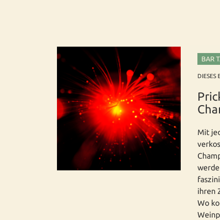
BAR 
DIESES 
Pric
Cha
Mit je
verkos
Champ
werden
faszin
ihren 
Wo kom
Weinp