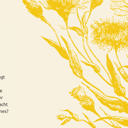
ngt
ne
er
acht
nes?