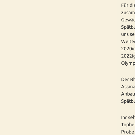
Für di
zusam
Gewäch
Spätbu
uns se
Weiter
2020ig
2022ig
Olymp
Der Rh
Assman
Anbaug
Spätb
Ihr se
Topbet
Probe 