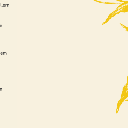
llern
en
 dem
en