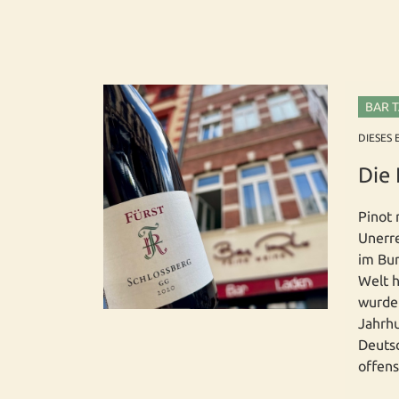
BAR 
DIESES 
Die 
Pinot 
Unerre
im Bur
Welt h
wurde 
Jahrhu
Deutsc
offens