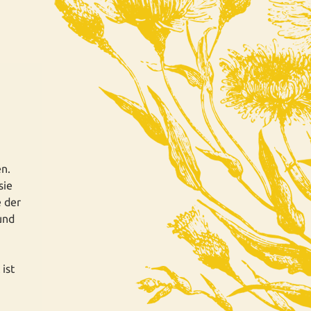
en.
sie
e der
und
ist