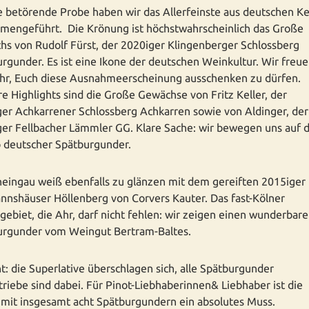
e betörende Probe haben wir das Allerfeinste aus deutschen Ke
mengeführt. Die Krönung ist höchstwahrscheinlich das Große
s von Rudolf Fürst, der 2020iger Klingenberger Schlossberg
rgunder. Es ist eine Ikone der deutschen Weinkultur. Wir freu
hr, Euch diese Ausnahmeerscheinung ausschenken zu dürfen.
e Highlights sind die Große Gewächse von Fritz Keller, der
er Achkarrener Schlossberg Achkarren sowie von Aldinger, der
er Fellbacher Lämmler GG. Klare Sache: wir bewegen uns auf
 deutscher Spätburgunder.
eingau weiß ebenfalls zu glänzen mit dem gereiften 2015iger
nshäuser Höllenberg von Corvers Kauter. Das fast-Kölner
ebiet, die Ahr, darf nicht fehlen: wir zeigen einen wunderbar
urgunder vom Weingut Bertram-Baltes.
ht: die Superlative überschlagen sich, alle Spätburgunder
riebe sind dabei. Für Pinot-Liebhaberinnen& Liebhaber ist die
mit insgesamt acht Spätburgundern ein absolutes Muss.