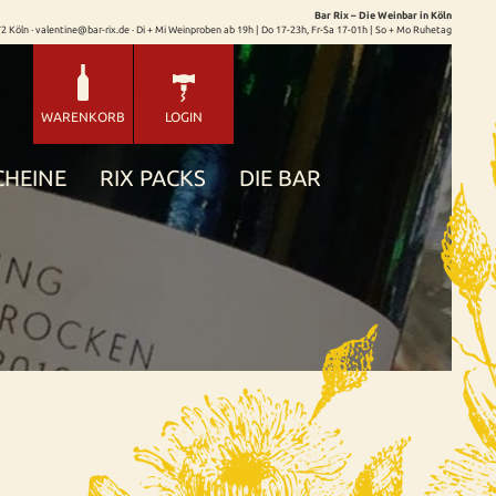
Bar Rix – Die Weinbar in Köln
72 Köln · valentine@bar-rix.de · Di + Mi Weinproben ab 19h | Do 17-23h, Fr-Sa 17-01h | So + Mo Ruhetag
WARENKORB
LOGIN
CHEINE
RIX PACKS
DIE BAR