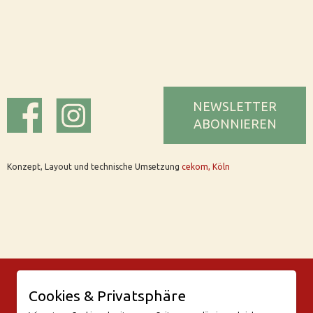
NEWSLETTER
ABONNIEREN
Konzept, Layout und technische Umsetzung
cekom, Köln
© Bar Rix – Die Weinbar in Köln
Cookies & Privatsphäre
Friesenwall 58