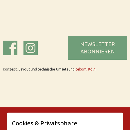
NEWSLETTER
ABONNIEREN
Konzept, Layout und technische Umsetzung
cekom, Köln
© Bar Rix – Die Weinbar in Köln
Cookies & Privatsphäre
Friesenwall 58