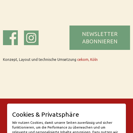
NEWSLETTER
ABONNIEREN
Konzept, Layout und technische Umsetzung
cekom, Köln
© Bar Rix – Die Weinbar in Köln
Cookies & Privatsphäre
Friesenwall 58
50672 Köln
Wir nutzen Cookies, damit unsere Seiten zuverlässig und sicher
funktionieren, um die Performance zu überwachen und um
valentine@bar-rix.de
relevante und personalisierte Inhalte anzuzeigen. Dazu nutzen wir