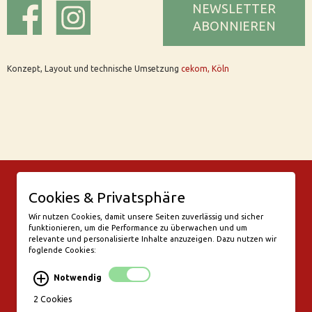
NEWSLETTER
ABONNIEREN
Konzept, Layout und technische Umsetzung
cekom, Köln
© Bar Rix – Die Weinbar in Köln
Cookies & Privatsphäre
Friesenwall 58
50672 Köln
Wir nutzen Cookies, damit unsere Seiten zuverlässig und sicher
funktionieren, um die Performance zu überwachen und um
valentine@bar-rix.de
relevante und personalisierte Inhalte anzuzeigen. Dazu nutzen wir
foglende Cookies:
Di + Mi Weinproben
Do 17:00-23:00
Notwendig
Fr - Sa 17:00 - 01:00
Mo, So Ruhetag
2 Cookies