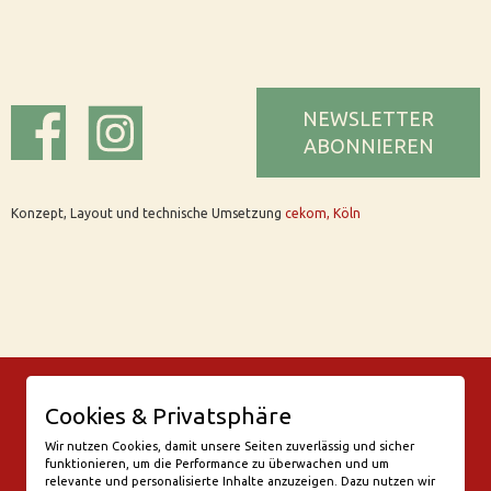
NEWSLETTER
ABONNIEREN
Konzept, Layout und technische Umsetzung
cekom, Köln
© Bar Rix – Die Weinbar in Köln
Cookies & Privatsphäre
Friesenwall 58
50672 Köln
Wir nutzen Cookies, damit unsere Seiten zuverlässig und sicher
funktionieren, um die Performance zu überwachen und um
valentine@bar-rix.de
relevante und personalisierte Inhalte anzuzeigen. Dazu nutzen wir