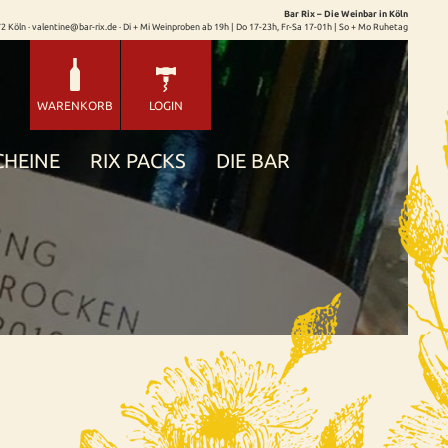
Bar Rix – Die Weinbar in Köln
72 Köln · valentine@bar-rix.de · Di + Mi Weinproben ab 19h | Do 17-23h, Fr-Sa 17-01h | So + Mo Ruhetag
WARENKORB
LOGIN
CHEINE
RIX PACKS
DIE BAR