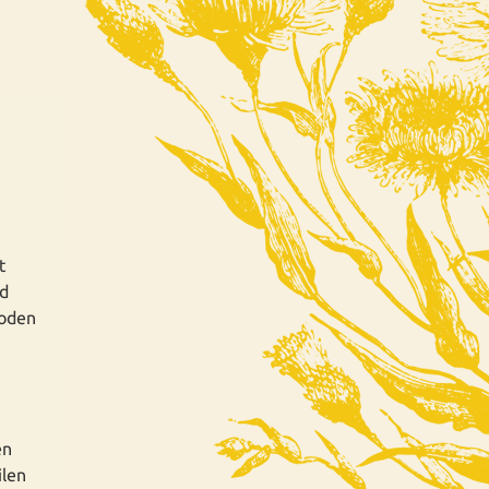
t
üd
Boden
en
ilen