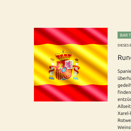
BAR 
DIESES 
Run
Spanie
überha
gedeih
finden
entzüc
Allsei
Xarel-
Rotwei
Weinst