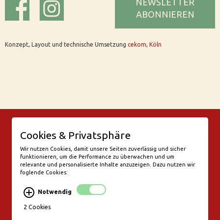
NEWSLETTER
ABONNIEREN
Konzept, Layout und technische Umsetzung
cekom, Köln
© Bar Rix – Die Weinbar in Köln
Cookies & Privatsphäre
Friesenwall 58
50672 Köln
Wir nutzen Cookies, damit unsere Seiten zuverlässig und sicher
funktionieren, um die Performance zu überwachen und um
valentine@bar-rix.de
relevante und personalisierte Inhalte anzuzeigen. Dazu nutzen wir
foglende Cookies:
Di + Mi Weinproben
Do 17:00-23:00
Notwendig
Fr - Sa 17:00 - 01:00
Mo, So Ruhetag
2 Cookies