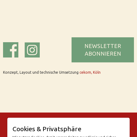
NEWSLETTER
ABONNIEREN
Konzept, Layout und technische Umsetzung
cekom, Köln
© Bar Rix – Die Weinbar in Köln
Cookies & Privatsphäre
Friesenwall 58