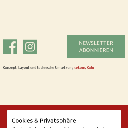
NEWSLETTER
ABONNIEREN
Konzept, Layout und technische Umsetzung
cekom, Köln
© Bar Rix – Die Weinbar in Köln
Cookies & Privatsphäre
Friesenwall 58