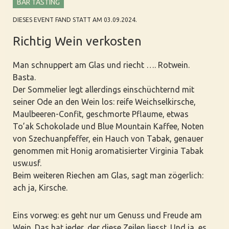
BAR TASTING
DIESES EVENT FAND STATT AM 03.09.2024.
Richtig Wein verkosten
Man schnuppert am Glas und riecht …. Rotwein.
Basta.
Der Sommelier legt allerdings einschüchternd mit
seiner Ode an den Wein los: reife Weichselkirsche,
Maulbeeren-Confit, geschmorte Pflaume, etwas
To’ak Schokolade und Blue Mountain Kaffee, Noten
von
Szechuanpfeffer
, ein Hauch von Tabak, genauer
genommen mit Honig aromatisierter Virginia Tabak
usw.usf.
Beim weiteren Riechen am Glas, sagt man zögerlich:
ach ja, Kirsche.
Eins vorweg: es geht nur um Genuss und Freude am
Wein. Das hat jeder, der diese Zeilen liesst. Und ja, es