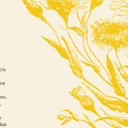
ric
öne
0
ten,
,
v
ikas