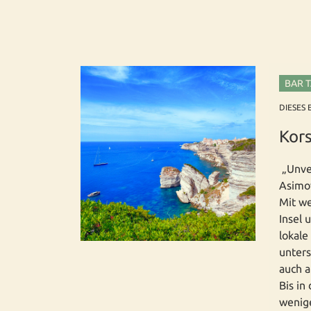
BAR 
DIESES 
Kors
„Unver
Asimov
Mit we
Insel 
lokale
unters
auch a
Bis in
wenige