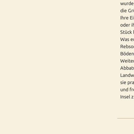
wurden
die Gr
Ihre E
oder i
Stück 
Was er
Rebsor
Böden:
Weite
Abbatu
Landwe
sie pr
und fr
Insel 