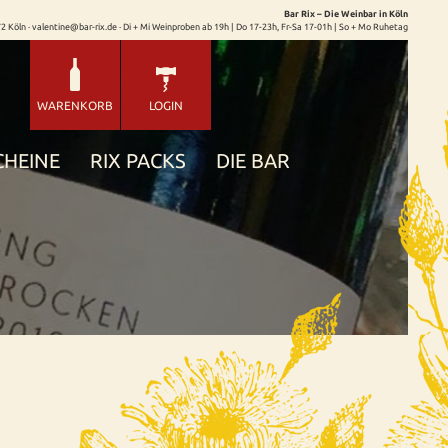
Bar Rix – Die Weinbar in Köln
72 Köln · valentine@bar-rix.de · Di + Mi Weinproben ab 19h | Do 17-23h, Fr-Sa 17-01h | So + Mo Ruhetag
WARENKORB
LOGIN
CHEINE
RIX PACKS
DIE BAR