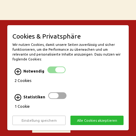
© Bar Rix – Die Weinbar in Köln
Cookies & Privatsphäre
Friesenwall 58
50672 Köln
Wir nutzen Cookies, damit unsere Seiten zuverlässig und sicher
funktionieren, um die Performance zu überwachen und um
valentine@bar-rix.de
relevante und personalisierte Inhalte anzuzeigen. Dazu nutzen wir
foglende Cookies:
Di + Mi Weinproben
Do 17:00-23:00
Notwendig
Fr - Sa 17:00 - 01:00
Mo, So Ruhetag
2 Cookies
Bezahlung & Versand
Statistiken
Stornierungsbedingungen
1 Cookie
Impressum
Datenschutz
Einstellung speichern
Alle Cookies akzeptieren
Widerruf erklären