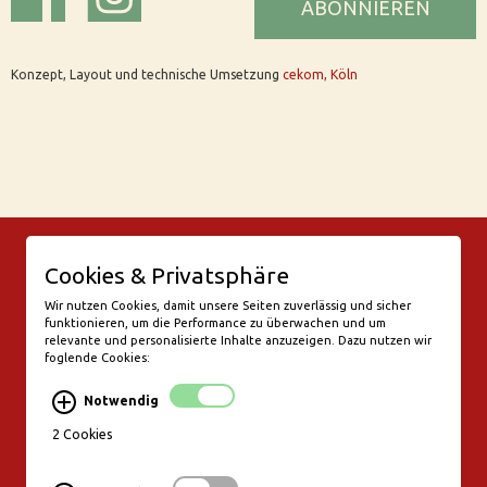
ABONNIEREN
Konzept, Layout und technische Umsetzung
cekom, Köln
© Bar Rix – Die Weinbar in Köln
Cookies & Privatsphäre
Friesenwall 58
50672 Köln
Wir nutzen Cookies, damit unsere Seiten zuverlässig und sicher
funktionieren, um die Performance zu überwachen und um
valentine@bar-rix.de
relevante und personalisierte Inhalte anzuzeigen. Dazu nutzen wir
foglende Cookies:
Di + Mi Weinproben
Do 17:00-23:00
Notwendig
Fr - Sa 17:00 - 01:00
Mo, So Ruhetag
2 Cookies
Bezahlung & Versand