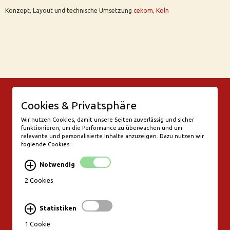
Konzept, Layout und technische Umsetzung
cekom, Köln
© Bar Rix – Die Weinbar in Köln
Cookies & Privatsphäre
Friesenwall 58
50672 Köln
Wir nutzen Cookies, damit unsere Seiten zuverlässig und sicher
funktionieren, um die Performance zu überwachen und um
valentine@bar-rix.de
relevante und personalisierte Inhalte anzuzeigen. Dazu nutzen wir
foglende Cookies:
Di + Mi Weinproben
Do 17:00-23:00
Notwendig
Fr - Sa 17:00 - 01:00
Mo, So Ruhetag
2 Cookies
Bezahlung & Versand
Statistiken
Stornierungsbedingungen
1 Cookie
Impressum