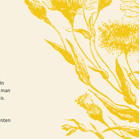
r
In
t man
Co.
nnten
,