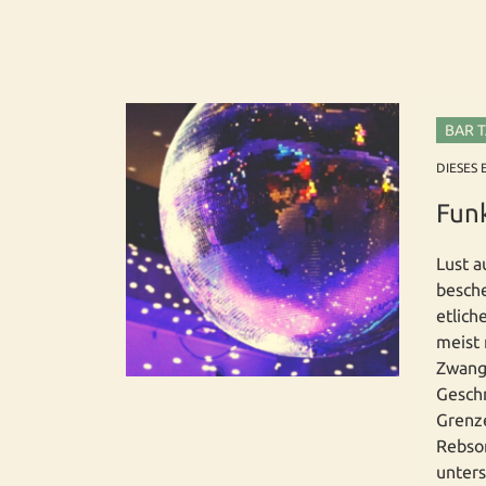
BAR 
DIESES 
Fun
Lust a
besche
etlich
meist 
Zwang
Geschm
Grenze
Rebsor
unters