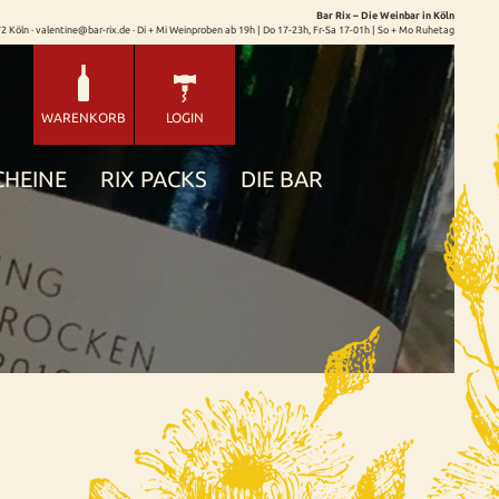
Bar Rix – Die Weinbar in Köln
72 Köln · valentine@bar-rix.de · Di + Mi Weinproben ab 19h | Do 17-23h, Fr-Sa 17-01h | So + Mo Ruhetag
WARENKORB
LOGIN
CHEINE
RIX PACKS
DIE BAR