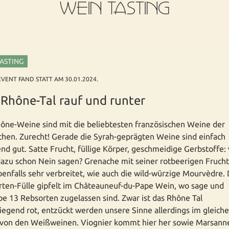
WEIN TASTING
TASTING
EVENT FAND STATT AM 30.01.2024.
Rhône-Tal rauf und runter
ône-Weine sind mit die beliebtesten französischen Weine der
hen. Zurecht! Gerade die Syrah-geprägten Weine sind einfach
nd gut. Satte Frucht, füllige Körper, geschmeidige Gerbstoffe:
azu schon Nein sagen? Grenache mit seiner rotbeerigen Frucht 
benfalls sehr verbreitet, wie auch die wild-würzige Mourvèdre. 
ten-Fülle gipfelt im Châteauneuf-du-Pape Wein, wo sage und
be 13 Rebsorten zugelassen sind. Zwar ist das Rhône Tal
egend rot, entzückt werden unsere Sinne allerdings im gleich
von den Weißweinen. Viognier kommt hier her sowie Marsann