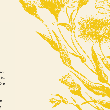
 wer
ist
Die
en
e