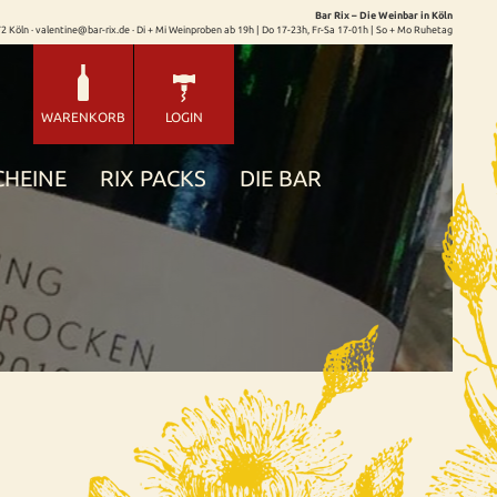
Bar Rix – Die Weinbar in Köln
72 Köln · valentine@bar-rix.de · Di + Mi Weinproben ab 19h | Do 17-23h, Fr-Sa 17-01h | So + Mo Ruhetag
WARENKORB
LOGIN
CHEINE
RIX PACKS
DIE BAR