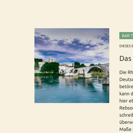
BAR 
DIESES 
Das 
Die Rh
Deutsc
betöre
kann d
hier e
Rebsor
schrei
überwi
Maße 