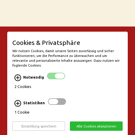
© Bar Rix – Die Weinbar in Köln
Cookies & Privatsphäre
Friesenwall 58
50672 Köln
Wir nutzen Cookies, damit unsere Seiten zuverlässig und sicher
funktionieren, um die Performance zu überwachen und um
valentine@bar-rix.de
relevante und personalisierte Inhalte anzuzeigen. Dazu nutzen wir
foglende Cookies:
Di + Mi Weinproben
Do 17:00-23:00
Notwendig
Fr - Sa 17:00 - 01:00
Mo, So Ruhetag
2 Cookies
Bezahlung & Versand
Statistiken
Stornierungsbedingungen
1 Cookie
Impressum
Datenschutz
Einstellung speichern
Alle Cookies akzeptieren
Widerruf erklären