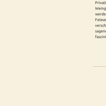
Privat
Weing
werden
Feteas
versch
sagen
faszin