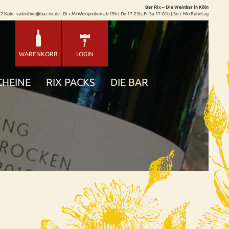
Bar Rix – Die Weinbar in Köln
72 Köln · valentine@bar-rix.de · Di + Mi Weinproben ab 19h | Do 17-23h, Fr-Sa 17-01h | So + Mo Ruhetag
WARENKORB
LOGIN
CHEINE
RIX PACKS
DIE BAR