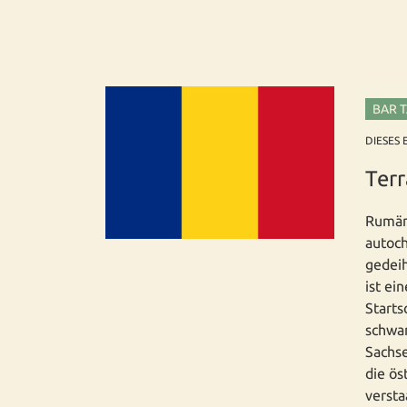
BAR 
DIESES 
Ter
Rumäne
autoch
gedeih
ist ei
Starts
schwar
Sachse
die ös
versta