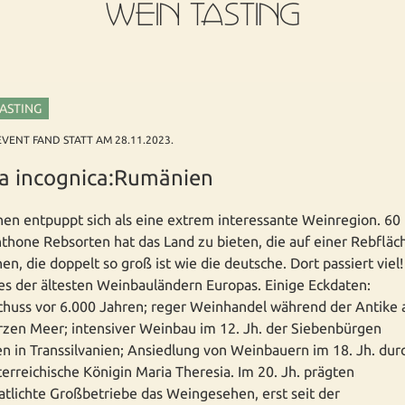
WEIN TASTING
TASTING
EVENT FAND STATT AM 28.11.2023.
ra incognica:Rumänien
n entpuppt sich als eine extrem interessante Weinregion. 60
thone Rebsorten hat das Land zu bieten, die auf einer Rebfläc
en, die doppelt so groß ist wie die deutsche. Dort passiert viel!
nes der ältesten Weinbauländern Europas. Einige Eckdaten:
chuss vor 6.000 Jahren; reger Weinhandel während der Antike
zen Meer; intensiver Weinbau im 12. Jh. der Siebenbürgen
n in Transsilvanien; Ansiedlung von Weinbauern im 18. Jh. dur
terreichische Königin Maria Theresia. Im 20. Jh. prägten
atlichte Großbetriebe das Weingesehen, erst seit der