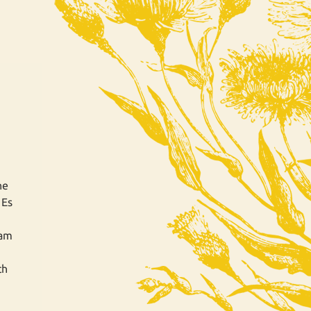
he
 Es
 am
ch