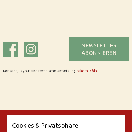
NEWSLETTER
ABONNIEREN
Konzept, Layout und technische Umsetzung
cekom, Köln
© Bar Rix – Die Weinbar in Köln
Cookies & Privatsphäre
Friesenwall 58