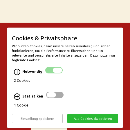
© Bar Rix – Die Weinbar in Köln
Cookies & Privatsphäre
Friesenwall 58
50672 Köln
Wir nutzen Cookies, damit unsere Seiten zuverlässig und sicher
funktionieren, um die Performance zu überwachen und um
valentine@bar-rix.de
relevante und personalisierte Inhalte anzuzeigen. Dazu nutzen wir
foglende Cookies:
Di + Mi Weinproben
Do 17:00-23:00
Notwendig
Fr - Sa 17:00 - 01:00
Mo, So Ruhetag
2 Cookies
Bezahlung & Versand
Statistiken
Stornierungsbedingungen
1 Cookie
Impressum
Datenschutz
Einstellung speichern
Alle Cookies akzeptieren
Widerruf erklären