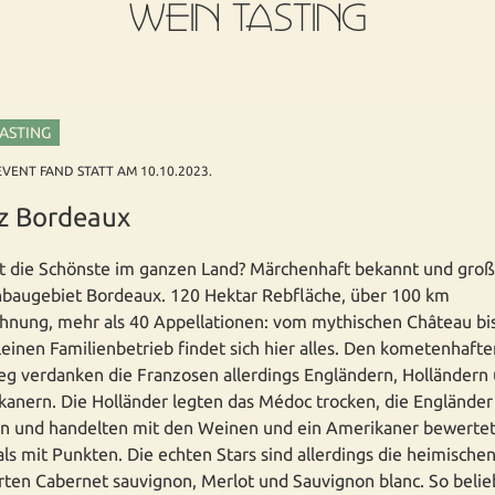
WEIN TASTING
TASTING
EVENT FAND STATT AM 10.10.2023.
z Bordeaux
t die Schönste im ganzen Land? Märchenhaft bekannt und groß 
nbaugebiet Bordeaux. 120 Hektar Rebfläche, über 100 km
nung, mehr als 40 Appellationen: vom mythischen Château bi
einen Familienbetrieb findet sich hier alles. Den kometenhafte
eg verdanken die Franzosen allerdings Engländern, Holländern
anern. Die Holländer legten das Médoc trocken, die Engländer
en und handelten mit den Weinen und ein Amerikaner bewerte
ls mit Punkten. Die echten Stars sind allerdings die heimische
ten Cabernet sauvignon, Merlot und Sauvignon blanc. So belie