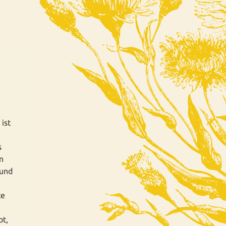
ist
s
n
 und
te
n
bt,