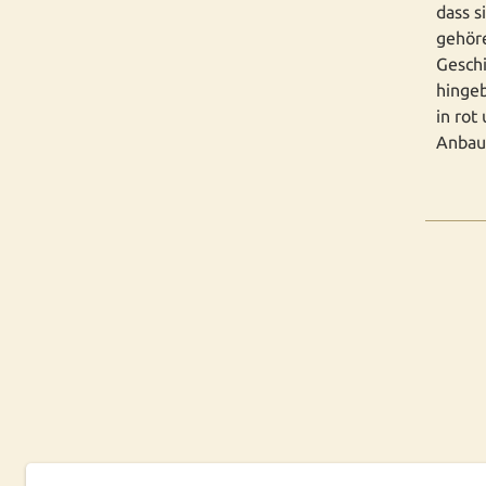
dass s
gehöre
Gesch
hinge
in rot
Anbau