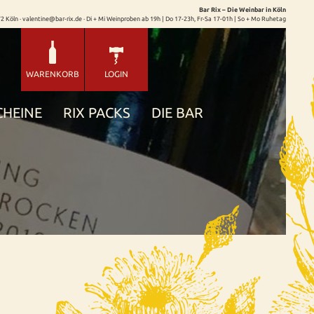
Bar Rix – Die Weinbar in Köln
72 Köln · valentine@bar-rix.de · Di + Mi Weinproben ab 19h | Do 17-23h, Fr-Sa 17-01h | So + Mo Ruhetag
WARENKORB
LOGIN
CHEINE
RIX PACKS
DIE BAR