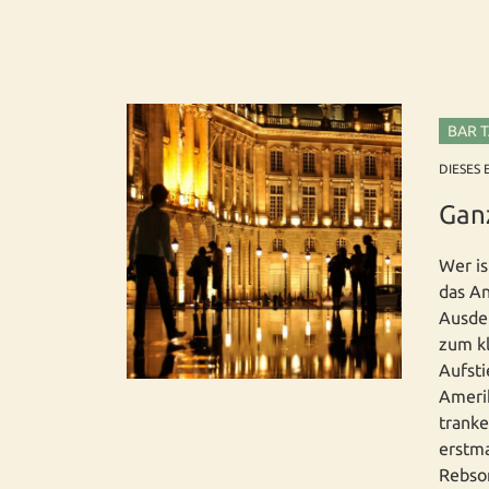
BAR 
DIESES 
Gan
Wer is
das A
Ausdeh
zum kl
Aufsti
Amerik
trank
erstma
Rebsor