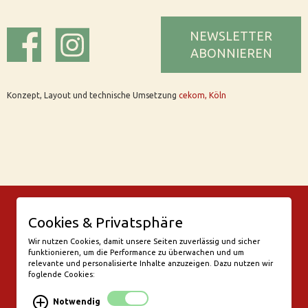
NEWSLETTER
ABONNIEREN
Konzept, Layout und technische Umsetzung
cekom, Köln
© Bar Rix – Die Weinbar in Köln
Cookies & Privatsphäre
Friesenwall 58
50672 Köln
Wir nutzen Cookies, damit unsere Seiten zuverlässig und sicher
funktionieren, um die Performance zu überwachen und um
valentine@bar-rix.de
relevante und personalisierte Inhalte anzuzeigen. Dazu nutzen wir
foglende Cookies:
Di + Mi Weinproben
Do 17:00-23:00
Notwendig
Fr - Sa 17:00 - 01:00