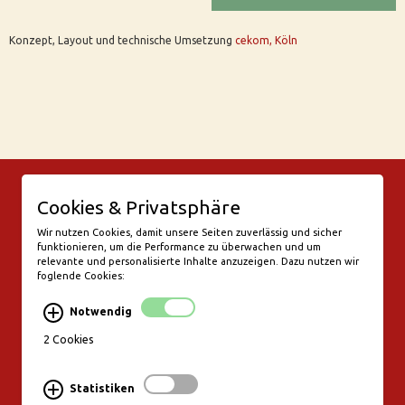
Konzept, Layout und technische Umsetzung
cekom, Köln
© Bar Rix – Die Weinbar in Köln
Cookies & Privatsphäre
Friesenwall 58
50672 Köln
Wir nutzen Cookies, damit unsere Seiten zuverlässig und sicher
funktionieren, um die Performance zu überwachen und um
valentine@bar-rix.de
relevante und personalisierte Inhalte anzuzeigen. Dazu nutzen wir
foglende Cookies:
Di + Mi Weinproben
Do 17:00-23:00
Notwendig
Fr - Sa 17:00 - 01:00
Mo, So Ruhetag
2 Cookies
Bezahlung & Versand
Statistiken
Stornierungsbedingungen