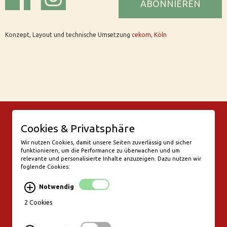
ABONNIEREN
Konzept, Layout und technische Umsetzung
cekom, Köln
© Bar Rix – Die Weinbar in Köln
Cookies & Privatsphäre
Friesenwall 58
50672 Köln
Wir nutzen Cookies, damit unsere Seiten zuverlässig und sicher
funktionieren, um die Performance zu überwachen und um
valentine@bar-rix.de
relevante und personalisierte Inhalte anzuzeigen. Dazu nutzen wir
foglende Cookies:
Di + Mi Weinproben
Do 17:00-23:00
Notwendig
Fr - Sa 17:00 - 01:00
Mo, So Ruhetag
2 Cookies
Bezahlung & Versand