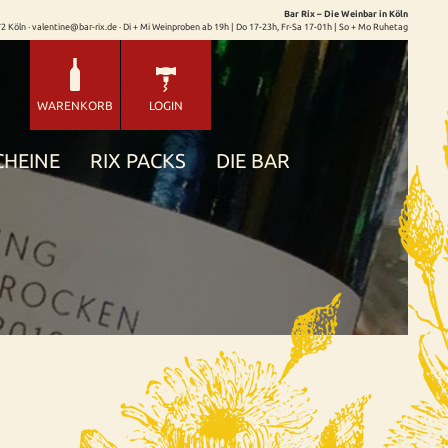
Bar Rix – Die Weinbar in Köln
72 Köln · valentine@bar-rix.de · Di + Mi Weinproben ab 19h | Do 17-23h, Fr-Sa 17-01h | So + Mo Ruhetag
WARENKORB
LOGIN
CHEINE
RIX PACKS
DIE BAR