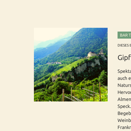
BAR 
DIESES 
Gip
Spekta
auch e
Naturs
Hervor
Almen
Speck.
Begeb
Weinbe
Frankr