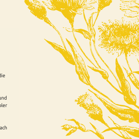
die
und
ler
nach