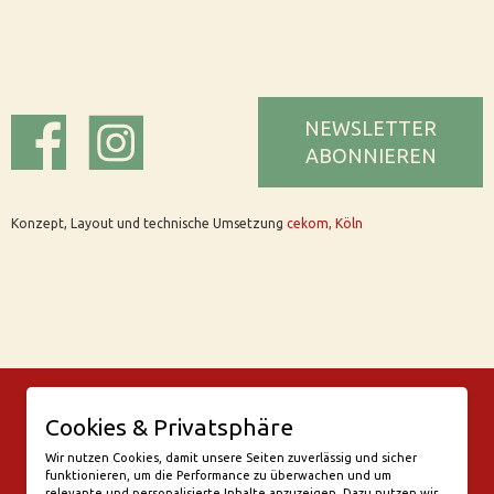
NEWSLETTER
ABONNIEREN
Konzept, Layout und technische Umsetzung
cekom, Köln
© Bar Rix – Die Weinbar in Köln
Cookies & Privatsphäre
Friesenwall 58
50672 Köln
Wir nutzen Cookies, damit unsere Seiten zuverlässig und sicher
funktionieren, um die Performance zu überwachen und um
valentine@bar-rix.de
relevante und personalisierte Inhalte anzuzeigen. Dazu nutzen wir