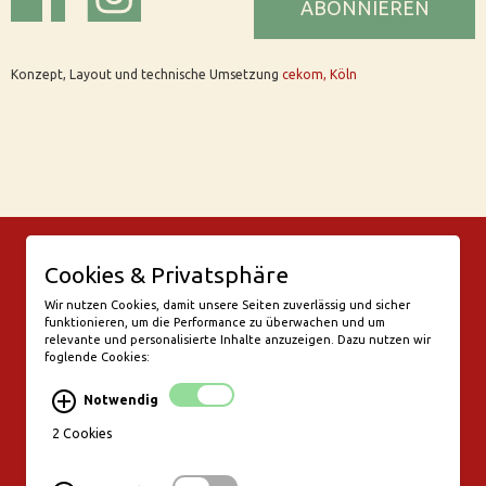
ABONNIEREN
Konzept, Layout und technische Umsetzung
cekom, Köln
© Bar Rix – Die Weinbar in Köln
Cookies & Privatsphäre
Friesenwall 58
50672 Köln
Wir nutzen Cookies, damit unsere Seiten zuverlässig und sicher
funktionieren, um die Performance zu überwachen und um
valentine@bar-rix.de
relevante und personalisierte Inhalte anzuzeigen. Dazu nutzen wir
foglende Cookies:
Di + Mi Weinproben
Do 17:00-23:00
Notwendig
Fr - Sa 17:00 - 01:00
Mo, So Ruhetag
2 Cookies
Bezahlung & Versand