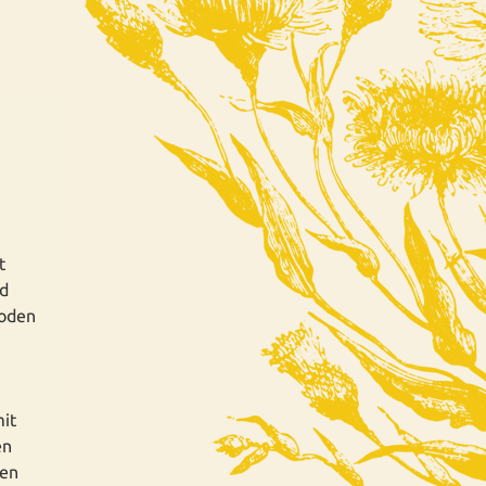
t
üd
Boden
mit
en
len