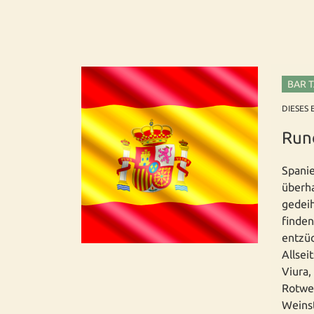
BAR 
DIESES 
Run
Spanie
überha
gedeih
finden
entzüc
Allsei
Viura,
Rotwei
Weinst