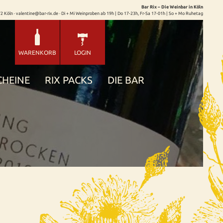
Bar Rix – Die Weinbar in Köln
72 Köln · valentine@bar-rix.de · Di + Mi Weinproben ab 19h | Do 17-23h, Fr-Sa 17-01h | So + Mo Ruhetag
WARENKORB
LOGIN
CHEINE
RIX PACKS
DIE BAR