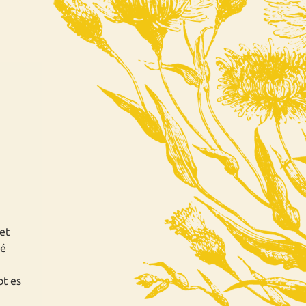
et
sé
bt es