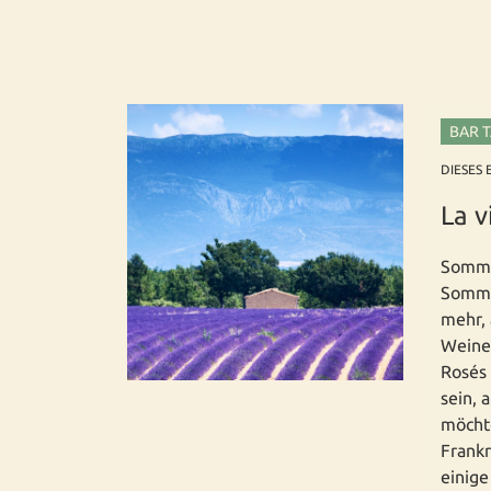
BAR 
DIESES 
La v
Sommer
Somme
mehr, 
Weine 
Rosés 
sein, 
möchte
Frankr
einige