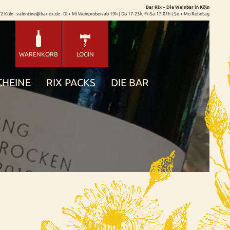
Bar Rix – Die Weinbar in Köln
72 Köln · valentine@bar-rix.de · Di + Mi Weinproben ab 19h | Do 17-23h, Fr-Sa 17-01h | So + Mo Ruhetag
WARENKORB
LOGIN
CHEINE
RIX PACKS
DIE BAR