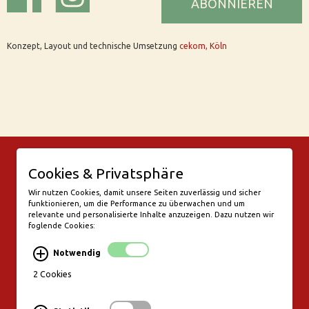
ABONNIEREN
Konzept, Layout und technische Umsetzung
cekom, Köln
© Bar Rix – Die Weinbar in Köln
Cookies & Privatsphäre
Friesenwall 58
50672 Köln
Wir nutzen Cookies, damit unsere Seiten zuverlässig und sicher
funktionieren, um die Performance zu überwachen und um
valentine@bar-rix.de
relevante und personalisierte Inhalte anzuzeigen. Dazu nutzen wir
foglende Cookies:
Di + Mi Weinproben
Do 17:00-23:00
Notwendig
Fr - Sa 17:00 - 01:00
Mo, So Ruhetag
2 Cookies
Bezahlung & Versand