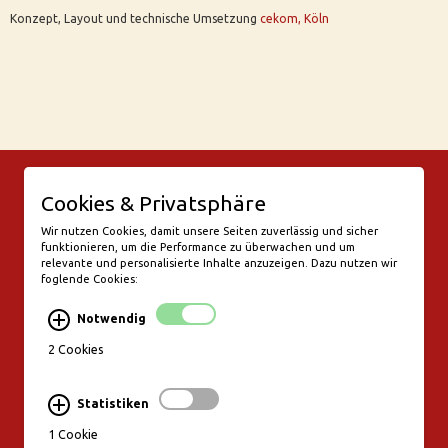
Konzept, Layout und technische Umsetzung
cekom, Köln
© Bar Rix – Die Weinbar in Köln
Cookies & Privatsphäre
Friesenwall 58
50672 Köln
Wir nutzen Cookies, damit unsere Seiten zuverlässig und sicher
funktionieren, um die Performance zu überwachen und um
valentine@bar-rix.de
relevante und personalisierte Inhalte anzuzeigen. Dazu nutzen wir
foglende Cookies:
Di + Mi Weinproben
Do 17:00-23:00
Notwendig
Fr - Sa 17:00 - 01:00
Mo, So Ruhetag
2 Cookies
Bezahlung & Versand
Statistiken
Stornierungsbedingungen
1 Cookie
Impressum