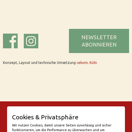
NEWSLETTER
ABONNIEREN
Konzept, Layout und technische Umsetzung
cekom, Köln
© Bar Rix – Die Weinbar in Köln
Cookies & Privatsphäre
Friesenwall 58
50672 Köln
Wir nutzen Cookies, damit unsere Seiten zuverlässig und sicher
funktionieren, um die Performance zu überwachen und um
valentine@bar-rix.de